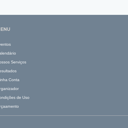
ENU
ventos
alendário
ossos Serviços
esultados
inha Conta
rganizador
ondições de Uso
rçaamento