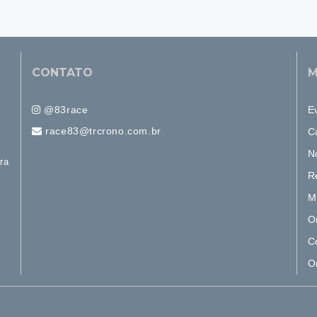
CONTATO
M
@83race
E
race83@trcrono.com.br
C
N
ra
R
M
O
C
O