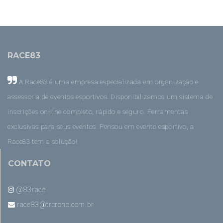
RACE83
A Race83 é uma empresa especializada em organização e
assessoria de eventos esportivos. Disponibilizamos um sistema de
inscrições on-line completo, rápido e seguro. Ferramentas
exclusivas para seus eventos. Pensou em evento esportivo, a
Race83 tem a solução!
CONTATO
@83race
race83@trcrono.com.br