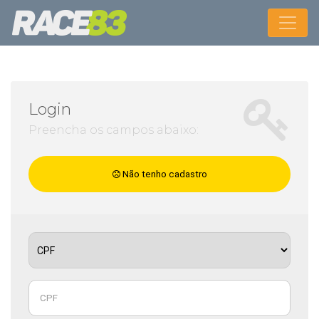
Login
Preencha os campos abaixo:
Não tenho cadastro
CPF